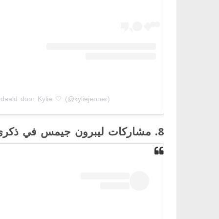
deeld door Kylie 🤍 (@kyliejenner)
8. مشاركات ليبرون جيمس في ذكرى الراحل كوبي براينت – 15.4 مليون إعجاب