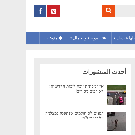
لها بنفسك
الموضة والجمال
منوعات
أحدث المنشورات
איזו מכונית זוכה לזכות הקדימות?
לא רבים מכירים!
רגעים לא הולמים שנתפסו במצלמה
על ידי מזל”ט