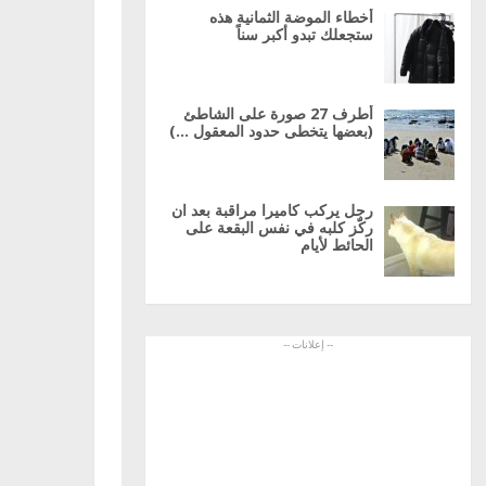
أخطاء الموضة الثمانية هذه
ستجعلك تبدو أكبر سناً
أطرف 27 صورة على الشاطئ
(بعضها يتخطى حدود المعقول …)
رجل يركب كاميرا مراقبة بعد ان
ركّز كلبه في نفس البقعة على
الحائط لأيام