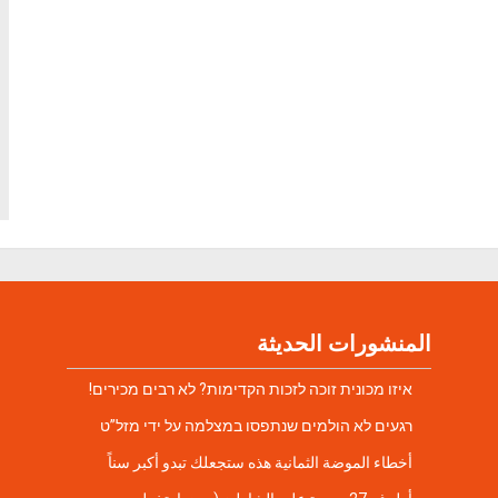
المنشورات الحديثة
איזו מכונית זוכה לזכות הקדימות? לא רבים מכירים!
רגעים לא הולמים שנתפסו במצלמה על ידי מזל”ט
أخطاء الموضة الثمانية هذه ستجعلك تبدو أكبر سناً