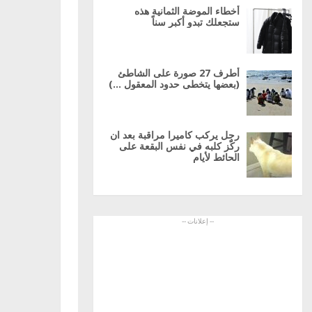
أخطاء الموضة الثمانية هذه
ستجعلك تبدو أكبر سناً
أطرف 27 صورة على الشاطئ
(بعضها يتخطى حدود المعقول …)
رجل يركب كاميرا مراقبة بعد ان
ركّز كلبه في نفس البقعة على
الحائط لأيام