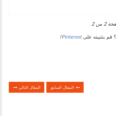
حة
2
من
2
قم بتثبيته على
Pinterest
!
المقال السابق
المقال التالي