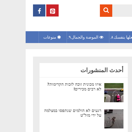
لها بنفسك
الموضة والجمال
منوعات
أحدث المنشورات
איזו מכונית זוכה לזכות הקדימות?
לא רבים מכירים!
רגעים לא הולמים שנתפסו במצלמה
על ידי מזל”ט