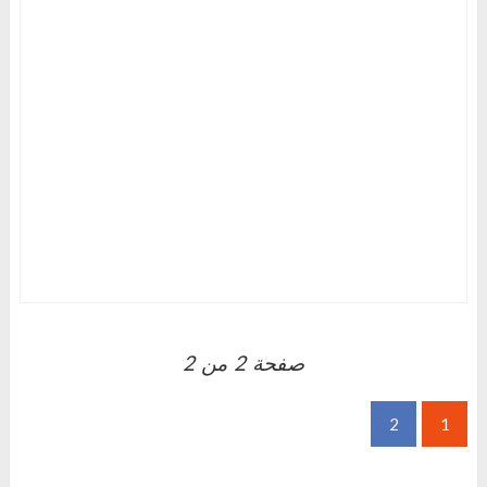
صفحة
2
من
2
2
1
ا
ل