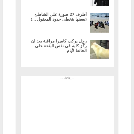
أطرف 27 صورة على الشاطئ
(بعضها يتخطى حدود المعقول …)
رجل يركب كاميرا مراقبة بعد ان
ركّز كلبه في نفس البقعة على
الحائط لأيام