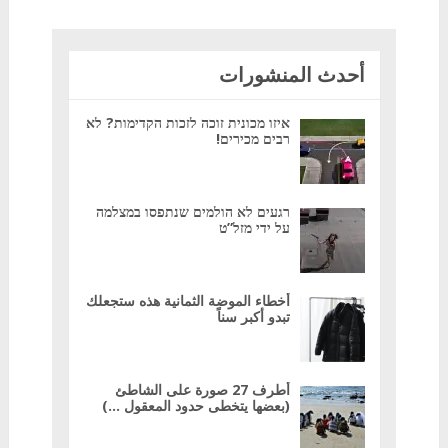
أحدث المنشورات
איזו מכונית זוכה לזכות הקדימות? לא
רבים מכירים!
רגעים לא הולמים שנתפסו במצלמה
על ידי מזל”ט
أخطاء الموضة الثمانية هذه ستجعلك
تبدو أكبر سناً
أطرف 27 صورة على الشاطئ
(بعضها يتخطى حدود المعقول …)