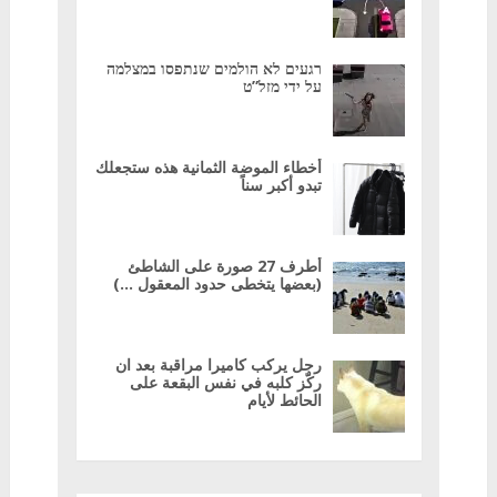
רגעים לא הולמים שנתפסו במצלמה
על ידי מזל”ט
أخطاء الموضة الثمانية هذه ستجعلك
تبدو أكبر سناً
أطرف 27 صورة على الشاطئ
(بعضها يتخطى حدود المعقول …)
رجل يركب كاميرا مراقبة بعد ان
ركّز كلبه في نفس البقعة على
الحائط لأيام